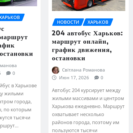
ХАРЬКОВ
НОВОСТИ
ХАРЬКОВ
ус
204 автобус Харьков:
 маршрут
маршрут онлайн,
рафик
график движения,
 остановки
остановки
оманова
Світлана Романова
6
0
Июн 17, 2026
0
йбус в Харькове
Автобус 204 курсирует между
ду жилыми
жилыми массивами и центром
нтром города,
Харькова ежедневно. Маршрут
ы, по которым
охватывает несколько
жутся тысячи
районов города, поэтому им
аршрут…
пользуются тысячи