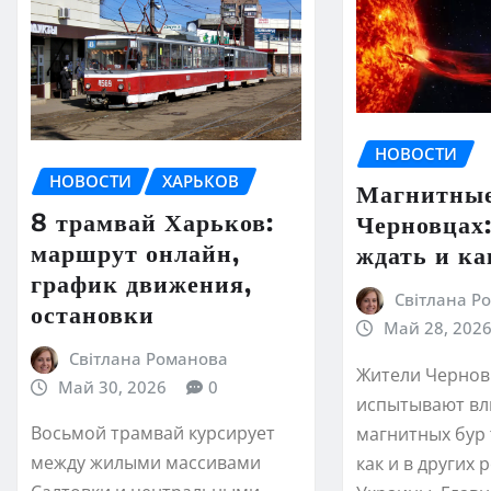
НОВОСТИ
НОВОСТИ
ХАРЬКОВ
Магнитные
8 трамвай Харьков:
Черновцах:
маршрут онлайн,
ждать и ка
график движения,
Світлана Р
остановки
Май 28, 202
Світлана Романова
Жители Черно
Май 30, 2026
0
испытывают вл
Восьмой трамвай курсирует
магнитных бур 
между жилыми массивами
как и в других 