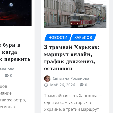
НОВОСТИ
ХАРЬКОВ
 бури в
3 трамвай Харьков:
 когда
маршрут онлайн,
к пережить
график движения,
остановки
оманова
6
0
Світлана Романова
Май 26, 2026
0
вцов
ияние
Трамвайная сеть Харькова —
так же остро,
одна из самых старых в
регионах
Украине, а третий маршрут