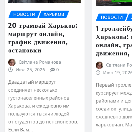
НОВОСТИ
ХАРЬКОВ
НОВОСТИ
20 трамвай Харьков:
1 троллейб
маршрут онлайн,
Харькова:
график движения,
онлайн, г
остановки
движения,
Світлана Романова
Світлана Р
Июл 25, 2026
0
Июн 19, 202
Двадцатый маршрут
Первый тролле
соединяет несколько
курсирует меж
густонаселенных районов
районами и це
Харькова, и ежедневно им
соединяя улиц
пользуются тысячи людей —
ежедневно дви
от студентов до пенсионеров.
харьковчан. М
Если Вам…