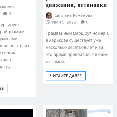
движения, остановки
оманова
0
Світлана Романова
Июн 5, 2026
0
курсирует
районами и
Трамвайный маршрут номер 6
 улицами
в Харькове существует уже
иняя несколько
несколько десятков лет и за
 города.
это время превратился в один
ывает
из самых…
часть
ЧИТАЙТЕ ДАЛЕЕ
ЕЕ