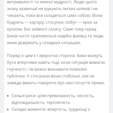
витривалості та земної мудрості. Люди цього
знаку зазвичай не шукають легких шляхів і не
чекають, поки все складеться само собою. Вони
будують — кар’єру, стосунки, побут — крок за
кроком, без зайвого галасу. Саме тому серед
Биків часто трапляються надійні фахівці та люди,
яким довіряють у складних ситуаціях.
Поряд із цим є і зворотна сторона. Бики можуть
бути впертими навіть тоді, коли ситуація вимагає
гнучкості, і їм важко визнавати помилки
публічно. У стосунках вони стабільні, але не
завжди вміють говорити про свої почуття прямо.
Сильні риси: цілеспрямованість, чесність,
відповідальність, терплячість
Складні моменти: впертість, труднощі з