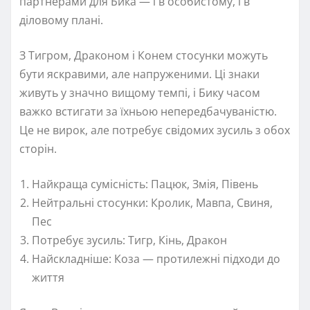
партнерами для Бика — і в особистому, і в
діловому плані.
З Тигром, Драконом і Конем стосунки можуть
бути яскравими, але напруженими. Ці знаки
живуть у значно вищому темпі, і Бику часом
важко встигати за їхньою непередбачуваністю.
Це не вирок, але потребує свідомих зусиль з обох
сторін.
Найкраща сумісність: Пацюк, Змія, Півень
Нейтральні стосунки: Кролик, Мавпа, Свиня,
Пес
Потребує зусиль: Тигр, Кінь, Дракон
Найскладніше: Коза — протилежні підходи до
життя