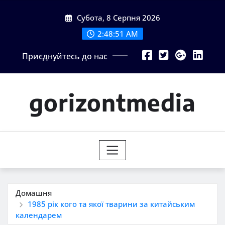
Перейти
Субота, 8 Серпня 2026
до
вмісту
2:48:53 AM
Приєднуйтесь до нас
gorizontmedia
Домашня
1985 рік кого та якої тварини за китайським
календарем