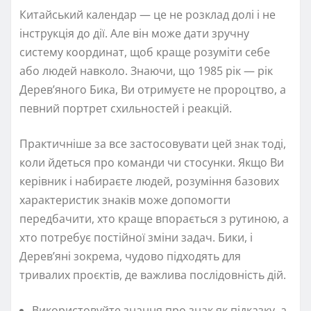
Китайський календар — це не розклад долі і не
інструкція до дії. Але він може дати зручну
систему координат, щоб краще розуміти себе
або людей навколо. Знаючи, що 1985 рік — рік
Дерев’яного Бика, Ви отримуєте не пророцтво, а
певний портрет схильностей і реакцій.
Практичніше за все застосовувати цей знак тоді,
коли йдеться про команди чи стосунки. Якщо Ви
керівник і набираєте людей, розуміння базових
характеристик знаків може допомогти
передбачити, хто краще впорається з рутиною, а
хто потребує постійної зміни задач. Бики, і
Дерев’яні зокрема, чудово підходять для
тривалих проєктів, де важлива послідовність дій.
Використовуйте знання про знак як підказку, а