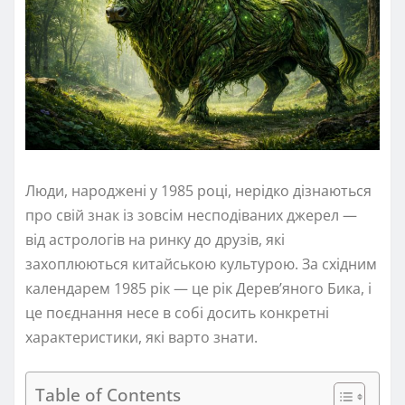
Люди, народжені у 1985 році, нерідко дізнаються
про свій знак із зовсім несподіваних джерел —
від астрологів на ринку до друзів, які
захоплюються китайською культурою. За східним
календарем 1985 рік — це рік Дерев’яного Бика, і
це поєднання несе в собі досить конкретні
характеристики, які варто знати.
Table of Contents