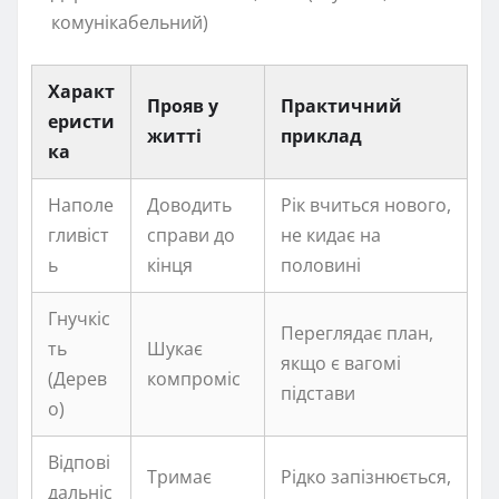
комунікабельний)
Характ
Прояв у
Практичний
еристи
житті
приклад
ка
Наполе
Доводить
Рік вчиться нового,
гливіст
справи до
не кидає на
ь
кінця
половині
Гнучкіс
Переглядає план,
ть
Шукає
якщо є вагомі
(Дерев
компроміс
підстави
о)
Відпові
Тримає
Рідко запізнюється,
дальніс