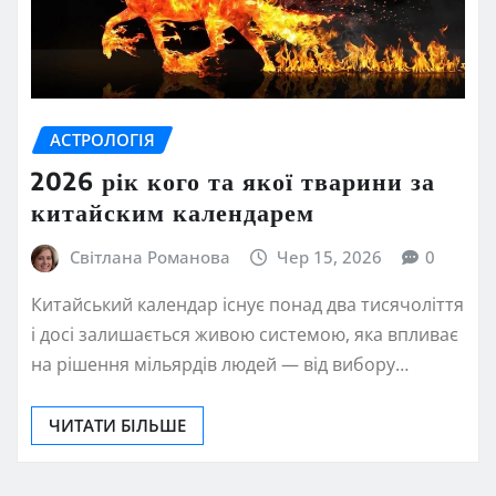
АСТРОЛОГІЯ
2026 рік кого та якої тварини за
китайским календарем
Світлана Романова
Чер 15, 2026
0
Китайський календар існує понад два тисячоліття
і досі залишається живою системою, яка впливає
на рішення мільярдів людей — від вибору…
ЧИТАТИ БІЛЬШЕ