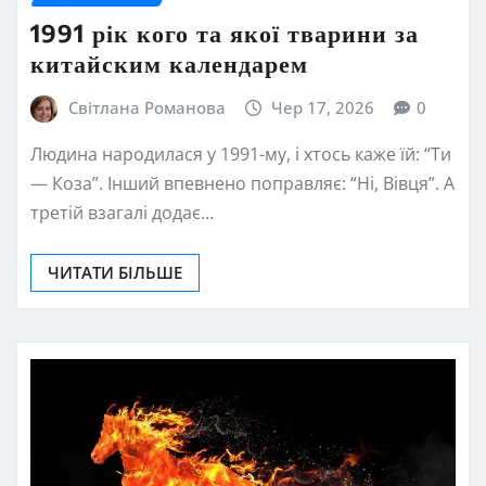
1991 рік кого та якої тварини за
китайским календарем
Світлана Романова
Чер 17, 2026
0
Людина народилася у 1991-му, і хтось каже їй: “Ти
— Коза”. Інший впевнено поправляє: “Ні, Вівця”. А
третій взагалі додає…
ЧИТАТИ БІЛЬШЕ