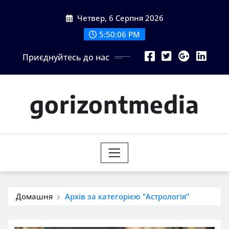
Перейти
Четвер, 6 Серпня 2026
до
вмісту
5:50:08 PM
Приєднуйтесь до нас
gorizontmedia
Домашня
Архів за категорією "Астрологія"