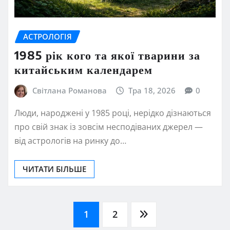
АСТРОЛОГІЯ
1985 рік кого та якої тварини за
китайським календарем
Світлана Романова
Тра 18, 2026
0
Люди, народжені у 1985 році, нерідко дізнаються
про свій знак із зовсім несподіваних джерел —
від астрологів на ринку до…
ЧИТАТИ БІЛЬШЕ
Пагінація
1
2