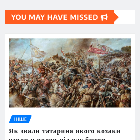
YOU MAY HAVE MISSED
ІНШЕ
Як звали татарина якого козаки
взяли в полон під час битви